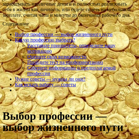
зарабатывать приличные деньги и полностью реализовать
себя в жизни как личность, или будете сидеть на небольшой
зарплате, считая часы и минуты до окончания рабочего дня.
Содержание
Выбор профессии — выбор жизненного пути
Какую профессию выбрать?
Расставьте приоритеты, определите вашу
мотивацию
Оцените свои возможности
Пройдите тест на профориентацию
Соберите информации о предполагаемой
профессии
Чужие советы — нужны ли они?
Как искать работу — советы
Выбор профессии —
выбор жизненного пути