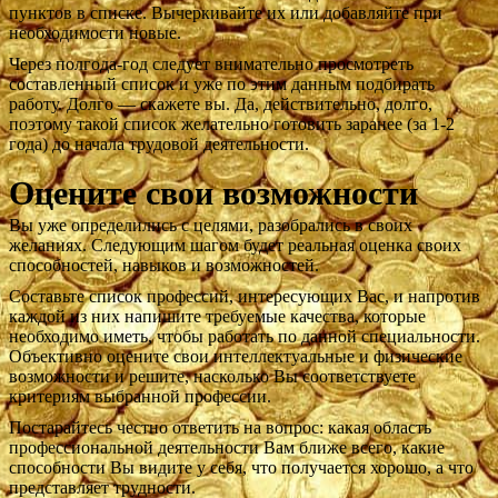
пунктов в списке. Вычеркивайте их или добавляйте при
необходимости новые.
Через полгода-год следует внимательно просмотреть
составленный список и уже по этим данным подбирать
работу. Долго — скажете вы. Да, действительно, долго,
поэтому такой список желательно готовить заранее (за 1-2
года) до начала трудовой деятельности.
Оцените свои возможности
Вы уже определились с целями, разобрались в своих
желаниях. Следующим шагом будет реальная оценка своих
способностей, навыков и возможностей.
Составьте список профессий, интересующих Вас, и напротив
каждой из них напишите требуемые качества, которые
необходимо иметь, чтобы работать по данной специальности.
Объективно оцените свои интеллектуальные и физические
возможности и решите, насколько Вы соответствуете
критериям выбранной профессии.
Постарайтесь честно ответить на вопрос: какая область
профессиональной деятельности Вам ближе всего, какие
способности Вы видите у себя, что получается хорошо, а что
представляет трудности.