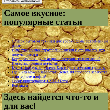
Самое вкусное:
популярные статьи
Список бытовой техники для уборки дома: современные
реалии
Инвестиционное страхование жизни и отзывы тех, кто
получал деньги
Когда разблокируют акции иностранных компаний?
Инвестиционный детектив
Купить продукты дешево. Как и где это можно сделать
Где и как можно заработать денег. 80 способов заработка
в интернете и офлайн
Обзор криптовалюты XTZ (Tezos)
Контакты
Здесь найдется что-то и
для вас!