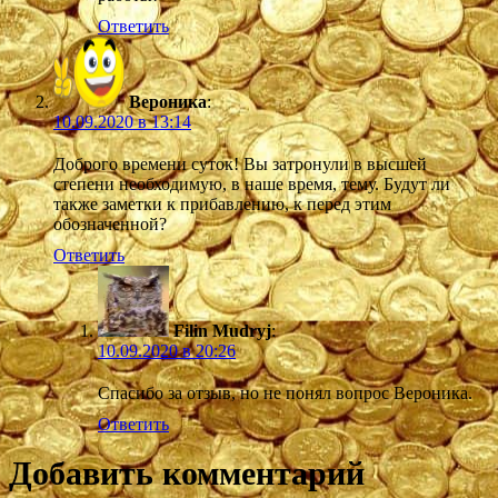
Ответить
Вероника
:
10.09.2020 в 13:14
Доброго времени суток! Вы затронули в высшей
степени необходимую, в наше время, тему. Будут ли
также заметки к прибавлению, к перед этим
обозначенной?
Ответить
Filin Mudryj
:
10.09.2020 в 20:26
Спасибо за отзыв, но не понял вопрос Вероника.
Ответить
Добавить комментарий