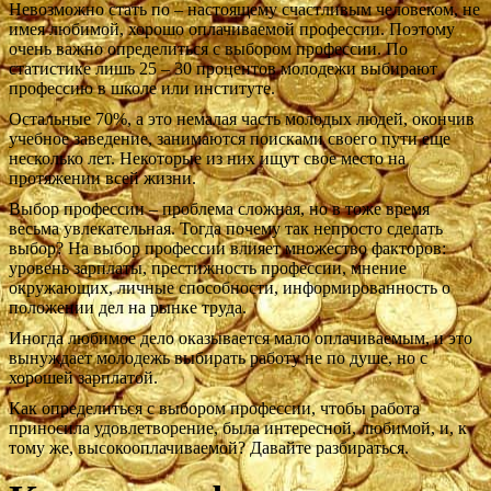
Невозможно стать по – настоящему счастливым человеком, не
имея любимой, хорошо оплачиваемой профессии. Поэтому
очень важно определиться с выбором профессии. По
статистике лишь 25 – 30 процентов молодежи выбирают
профессию в школе или институте.
Остальные 70%, а это немалая часть молодых людей, окончив
учебное заведение, занимаются поисками своего пути еще
несколько лет. Некоторые из них ищут свое место на
протяжении всей жизни.
Выбор профессии – проблема сложная, но в тоже время
весьма увлекательная. Тогда почему так непросто сделать
выбор? На выбор профессии влияет множество факторов:
уровень зарплаты, престижность профессии, мнение
окружающих, личные способности, информированность о
положении дел на рынке труда.
Иногда любимое дело оказывается мало оплачиваемым, и это
вынуждает молодежь выбирать работу не по душе, но с
хорошей зарплатой.
Как определиться с выбором профессии, чтобы работа
приносила удовлетворение, была интересной, любимой, и, к
тому же, высокооплачиваемой? Давайте разбираться.