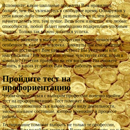
Вспомните: какие школьные предметы Вам нравились
больше, чем Вы увлекаетесь в свободное время. Обнаружив у
себя какие-либо способности, развивайте их и, чем раньше Вы
начнете делать это, тем лучше. Ведь всем известно, что любые
способности, любой талант необходимо подкреплять упорным
трудом. Только так можно добиться успеха.
Немалое значение в выборе профессии имеют личностные
особенности каждого человека. Замкнуты Вы или общение с
людьми доставляет Вам удовольствие? Вы усидчивы или
импульсивны? Вы лидер или лучше чувствуете себя, играя в
команде? Ответив правдиво на эти вопросы, Вы сможете
понять, в каких условиях Вам будет работать комфортнее.
Пройдите тест на
профориентацию
Чтобы определиться с выбором профессии полезно пройти
тест на профориентацию. Тест поможет выявить
предрасположенность к какому-либо виду деятельности,
эмоциональное состояние, которое возникнет в процессе
работы.
Тестирование поможет выбрать не только те профессии,
которые Вам подойдут, учитывая Ваши способности, но и те,