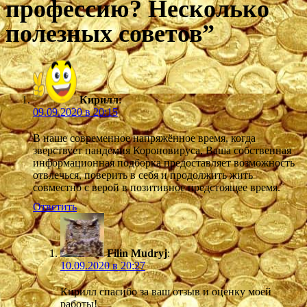
профессию? Несколько
полезных советов
”
Кирилл
:
09.09.2020 в 20:15
В наше современное напряжённое время, когда
зверствует пандемия Короновируса, Ваша собственная
информационная подборка предоставляет возможность
отвлечься, поверить в себя и продолжить жить
совместно с верой в позитивное предстоящее время.
Ответить
Filin Mudryj
:
10.09.2020 в 20:27
Кирилл спасибо за ваш отзыв и оценку моей
работы!