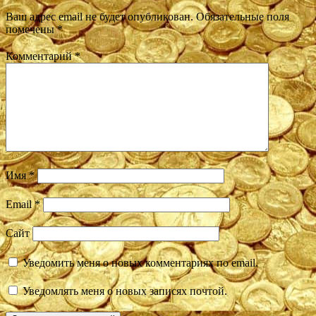
Ваш адрес email не будет опубликован.
Обязательные поля
помечены
*
Комментарий
*
Имя
*
Email
*
Сайт
Уведомить меня о новых комментариях по email.
Уведомлять меня о новых записях почтой.