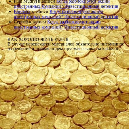
Filin Mudryj
к записи
Когда разблокируют акции
иностранных компаний? Инвестиционный детектив
Елнэена
к записи
Когда разблокируют акции
иностранных компаний? Инвестиционный детектив
Сергей
к записи
Когда разблокируют акции
иностранных компаний? Инвестиционный детектив
КАК ХОРОШО ЖИТЬ © 2018
В случае перепечатки материалов обязательно письменное
разрешение и прямая индексируемая ссылка на kakhz.ru