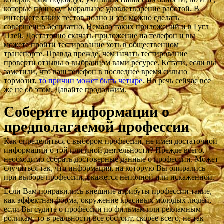
которые принесут моральное удовлетворение работой. В
интернете таких тестов полно и это можно сделать
совершенно бесплатно. Немало таких приложений и в Гугл
Плей. Достаточно скачать приложение на телефон и вы
можете пройти тестирование хоть в общественном
транспорте. Правда прежде, чем начать тестирование
проверти отзывы о выбранном вами ресурсе. Кстати, если вы
заметили, что ваш телефон в последнее время сильно
тормозит,
то причин может быть четыре
. Но речь сейчас все
же не об этом. Давайте продолжим.
Соберите информации о
предполагаемой профессии
Как определиться с выбором профессии, не имея достаточной
информации о той или иной деятельности? Прежде всего,
необходимо собрать достоверные данные о профессии. Может
случиться так, что информация, на которую Вы опирались
при выборе профессии, окажется неполной или искаженной.
Если Вам понравились внешние атрибуты профессии такие,
как эффектная форма, окружение красивых молодых людей,
если Вы судите о профессии по фильмам или рекламным
роликам, то в реальности все обстоит, скорее всего, не так