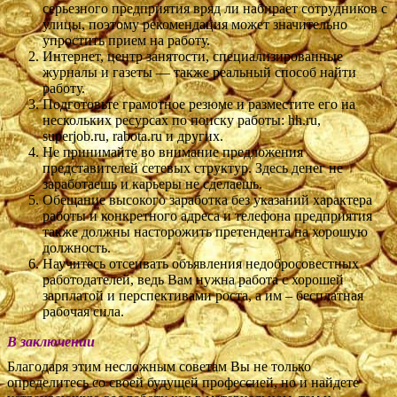
серьезного предприятия вряд ли набирает сотрудников с
улицы, поэтому рекомендация может значительно
упростить прием на работу.
Интернет, центр занятости, специализированные
журналы и газеты — также реальный способ найти
работу.
Подготовьте грамотное резюме и разместите его на
нескольких ресурсах по поиску работы: hh.ru,
superjob.ru, rabota.ru и других.
Не принимайте во внимание предложения
представителей сетевых структур. Здесь денег не
заработаешь и карьеры не сделаешь.
Обещание высокого заработка без указаний характера
работы и конкретного адреса и телефона предприятия
также должны насторожить претендента на хорошую
должность.
Научитесь отсеивать объявления недобросовестных
работодателей, ведь Вам нужна работа с хорошей
зарплатой и перспективами роста, а им – бесплатная
рабочая сила.
В заключении
Благодаря этим несложным советам Вы не только
определитесь со своей будущей профессией, но и найдете