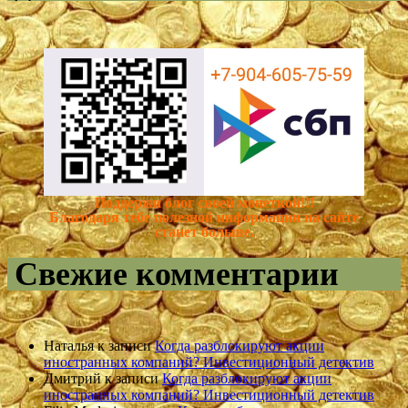
Поддержи блог своей монеткой!!!
Благодаря тебе полезной информации на сайте
станет больше.
Свежие комментарии
Наталья
к записи
Когда разблокируют акции
иностранных компаний? Инвестиционный детектив
Дмитрий
к записи
Когда разблокируют акции
иностранных компаний? Инвестиционный детектив