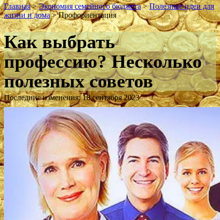
Главная
>
Экономия семейного бюджета
>
Полезные идеи для
жизни и дома
>
Профориентация
Как выбрать
профессию? Несколько
полезных советов
Последние изменения: 18 сентября 2023