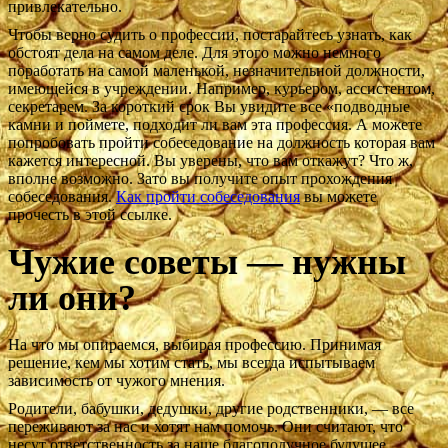
привлекательно.
Чтобы верно судить о профессии, постарайтесь узнать, как
обстоят дела на самом деле. Для этого можно немного
поработать на самой маленькой, незначительной должности,
имеющейся в учреждении. Например, курьером, ассистентом,
секретарем. За короткий срок Вы увидите все «подводные
камни и поймете, подходит ли вам эта профессия. А можете
попробовать пройти собеседование на должность которая вам
кажется интересной. Вы уверены, что вам откажут? Что ж,
вполне возможно. Зато вы получите опыт прохождения
собеседования.
Как пройти собеседования
вы можете
прочесть в этой ссылке.
Чужие советы — нужны
ли они?
На что мы опираемся, выбирая профессию. Принимая
решение, кем мы хотим стать, мы всегда испытываем
зависимость от чужого мнения.
Родители, бабушки, дедушки, другие родственники, — все
переживают за нас и хотят нам помочь. Они считают, что
несут ответственность за наше благополучное будущее,