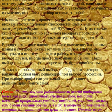
поэтому дают массу полезных советов и, порой, навязывают
нам свое мнение. С благодарностью и уважением выслушайте
их мнение, но право на выбор оставьте за собой.
Школьные учителя в процессе учебы неоднократно
высказываются по поводу способностей своих учеников и
дают им рекомендации, в какой ВУЗ поступать. К их советам
стоит прислушаться, но все – таки выбирать профессию
нужно исходя из своих личных интересов и предпочтений.
В юности огромное влияние на наше поведение, жизненные
планы и интересы оказывает мнение друзей. Иногда мы
поступаем в институт, находим работу, отталкиваясь от
выбора друзей, иногда просто за компанию с ними. Такой
выбор жизненного пути, скорее всего, будет ошибочным.
Только ваш собственный выбор, свободный от постороннего
влияния, должен быть решающим при выборе профессии.
При выборе профессии учитывайте чужие советы, но
решение принимайте сами.
Совет!
Учитывая, что работодатели всегда отбирают
более квалифицированных специалистов, найдите
несколько профильных учебных заведений, узнайте, сколько
вам будет стоить обучение в них. Выберете оптимальный
вариант по соотношению цена-качество. Прежде всего