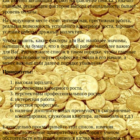
как именно мотивации задают направление поиска. Обычно
главным, решающим фактором выбора специальности бывает
уровень оплаты.
На следующем месте стоят: интересная, престижная работа,
реальная возможность успешного карьерного роста, хорошие
условия работы, дружный коллектив.
Чтобы решить, какие факторы для Вас наиболее значимы,
напишите на бумаге, что в будущей работе наиболее важно
для Вас. Расположите список в таком порядке, чтобы главные
привлекательные черты профессии стояли в его начале, а
менее важные шли далее в порядке убывания.
Приоритеты:
высокая зарплата,
перспективы карьерного роста,
перспективы профессионального роста,
интересная работа,
престиж профессии,
наличие дополнительных преимуществ (заграничные
командировки, служебная квартира, автомобиль и т.д.)
Еженедельно просматривайте этот список, изменяя
месторасположение приоритетных факторов с учетом
обстоятельств или изменившихся взглядов на значимость