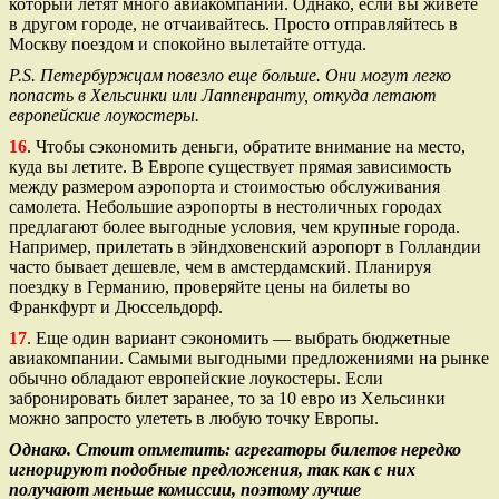
который летят много авиакомпаний. Однако, если вы живете
в другом городе, не отчаивайтесь. Просто отправляйтесь в
Москву поездом и спокойно вылетайте оттуда.
P.S. Петербуржцам повезло еще больше. Они могут легко
попасть в Хельсинки или Лаппенранту, откуда летают
европейские лоукостеры.
16
. Чтобы сэкономить деньги, обратите внимание на место,
куда вы летите. В Европе существует прямая зависимость
между размером аэропорта и стоимостью обслуживания
самолета. Небольшие аэропорты в нестоличных городах
предлагают более выгодные условия, чем крупные города.
Например, прилетать в эйндховенский аэропорт в Голландии
часто бывает дешевле, чем в амстердамский. Планируя
поездку в Германию, проверяйте цены на билеты во
Франкфурт и Дюссельдорф.
17
. Еще один вариант сэкономить — выбрать бюджетные
авиакомпании. Самыми выгодными предложениями на рынке
обычно обладают европейские лоукостеры. Если
забронировать билет заранее, то за 10 евро из Хельсинки
можно запросто улететь в любую точку Европы.
Однако. Стоит отметить: агрегаторы билетов нередко
игнорируют подобные предложения, так как с них
получают меньше комиссии, поэтому лучше