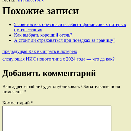
Похожие записи
5 советов как обезопасить себя от финансовых потерь в
путешествиях
Как выбрать хороший отель?
А стоит ли страховаться при поездках за границу?
Предыдущая
предыдущая
Как выиграть в лотерею
Навигация
запись:
Следующая
следующая
ИИС нового типа с 2024 года — что да как?
запись:
по
Добавить комментарий
записям
Ваш адрес email не будет опубликован.
Обязательные поля
помечены
*
Комментарий
*