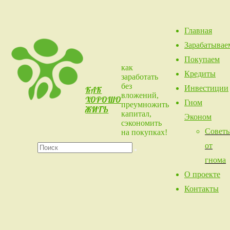
Перейти
к
З
содержимому
Главная
Зарабатывае
Покупаем
как
Кредиты
заработать
без
Инвестиции
КАК
вложений,
ХОРОШО
Гном
преумножить
ЖИТЬ
капитал,
Эконом
сэкономить
Совет
на покупках!
Искать
от
Найти
гнома
О проекте
Контакты