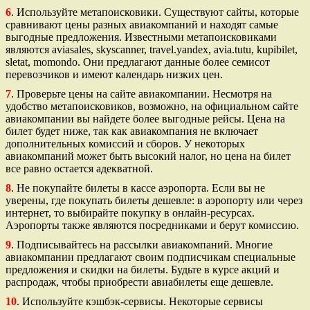
6
. Используйте метапоисковики. Существуют сайты, которые
сравнивают цены разных авиакомпаний и находят самые
выгодные предложения. Известными метапоисковиками
являются aviasales, skyscanner, travel.yandex, avia.tutu, kupibilet,
sletat, momondo. Они предлагают данные более семисот
перевозчиков и имеют календарь низких цен.
7
. Проверьте цены на сайте авиакомпании. Несмотря на
удобство метапоисковиков, возможно, на официальном сайте
авиакомпании вы найдете более выгодные рейсы. Цена на
билет будет ниже, так как авиакомпания не включает
дополнительных комиссий и сборов. У некоторых
авиакомпаний может быть высокий налог, но цена на билет
все равно остается адекватной.
8
. Не покупайте билеты в кассе аэропорта. Если вы не
уверены, где покупать билеты дешевле: в аэропорту или через
интернет, то выбирайте покупку в онлайн-ресурсах.
Аэропорты также являются посредниками и берут комиссию.
9
. Подписывайтесь на рассылки авиакомпаний. Многие
авиакомпании предлагают своим подписчикам специальные
предложения и скидки на билеты. Будьте в курсе акций и
распродаж, чтобы приобрести авиабилеты еще дешевле.
10
. Используйте кэшбэк-сервисы. Некоторые сервисы