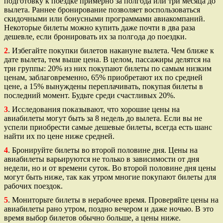
подготовку к поездке примерно за полгода или три месяца до
вылета. Раннее бронирование позволяет воспользоваться
скидочными или бонусными программами авиакомпаний.
Некоторые билеты можно купить даже почти в два раза
дешевле, если бронировать их за полгода до поездки.
2
. Избегайте покупки билетов накануне вылета. Чем ближе к
дате вылета, тем выше цена. В целом, пассажиры делятся на
три группы: 20% из них покупают билеты по самым низким
ценам, заблаговременно, 65% приобретают их по средней
цене, а 15% вынуждены переплачивать, покупая билеты в
последний момент. Будьте среди счастливых 20%.
3
. Исследования показывают, что хорошие цены на
авиабилеты могут быть за 8 недель до вылета. Если вы не
успели приобрести самые дешевые билеты, всегда есть шанс
найти их по цене ниже средней.
4
. Бронируйте билеты во второй половине дня. Цены на
авиабилеты варьируются не только в зависимости от дня
недели, но и от времени суток. Во второй половине дня цены
могут быть ниже, так как утром многие покупают билеты для
рабочих поездок.
5
. Мониторьте билеты в нерабочее время. Проверяйте цены на
авиабилеты рано утром, поздно вечером и даже ночью. В это
время выбор билетов обычно больше, а цены ниже.