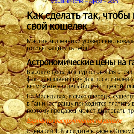
Мошенничество — Афера — Scam
Как сделать так, чтобы
свой кошелек
Многие мошенники усовершенствовали 
готовы защитить себя!
Астрономические цены на г
Высокие цены для туристов являются с
факт завышения цен для посетителей з
вы можете увидеть билеты с ценой для
На Мальдивах, в свою очередь, сущест
в Ган иностранцу приходится платить в
поэтому продавец может диктовать пра
Варианты раскручивания на деньги
Сценарий 1. Вы сидите в кафе в Коломб