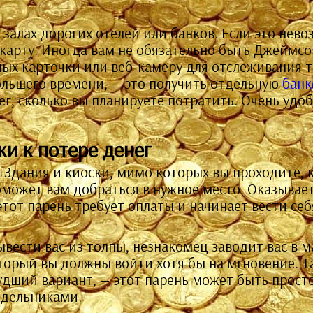
 залах дорогих отелей или банков. Если это нево
 карту. Иногда вам не обязательно быть Джеймс
х карточки или веб-камеру для отслеживания то
ольшего времени, — это получить отдельную
банк
нег, сколько вы планируете потратить. Очень удо
и к потере денег
 Здания и киоски, мимо которых вы проходите, 
может вам добраться в нужное место. Оказываетс
этот парень требует оплаты и начинает вести себ
вывести вас из толпы, незнакомец заводит вас в 
орый вы должны войти хотя бы на мгновение. Та
худший вариант, — этот парень может быть просто
одельниками.