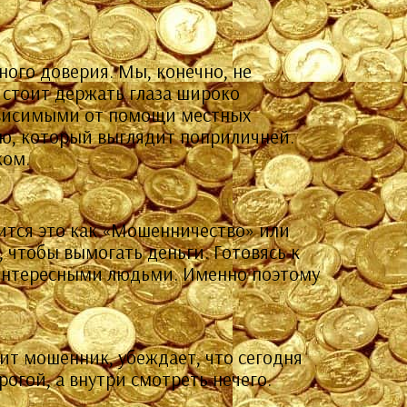
ного доверия. Мы, конечно, не
 стоит держать глаза широко
зависимыми от помощи местных
лю, который выглядит поприличней.
ком.
ится это как «Мошенничество» или
 чтобы вымогать деньги. Готовясь к
 интересными людьми. Именно поэтому
ит мошенник, убеждает, что сегодня
рогой, а внутри смотреть нечего.