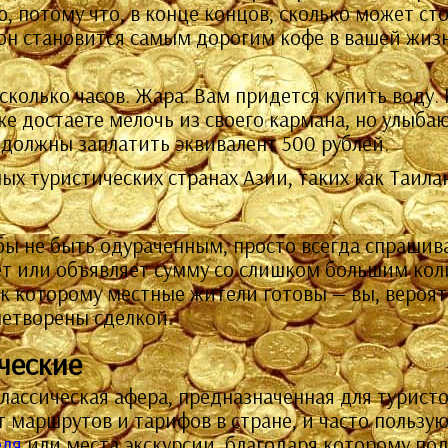
ю, потому что, в конце концов, сколько может ст
 он становится самым дорогим кофе в вашей жизни
есколько часов. Жара. Вам придется купить воду
же достаете мелочь из своего кармана, но улыб
 должны заплатить эквивалент 500 рублей.
ых туристических странах Азии, таких как Таила
бы не быть одураченным, просто всегда спрашива
т или объявляет сумму со слишком большим коли
 к которому местные жители готовы — вы, вероят
летворены сделкой.
ческие
классическая афера, предназначенная для турис
 маршрутов и тарифов в стране, и часто пользу
еля
или места экскурсии, благодаря которому п