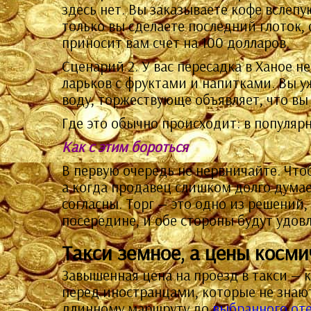
здесь нет. Вы заказываете кофе вслепу
только вы сделаете последний глоток,
приносит вам счет на 100 долларов.
Сценарий 2. У вас пересадка в Ханое н
ларьков с фруктами и напитками. Вы у
воду, торжествующе объявляет, что вы
Где это обычно происходит: в популярн
Как с этим бороться
В первую очередь не нервничайте. Что
а когда продавец слишком долго думае
согласны. Торг — это одно из решений,
посередине, и обе стороны будут удов
Такси земное, а цены косми
Завышенная цена на проезд в такси — 
перед иностранцами, которые не знают
длинному маршруту до
выбранного от