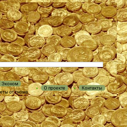
м Эконом
О проекте
Контакты
еты от гнома