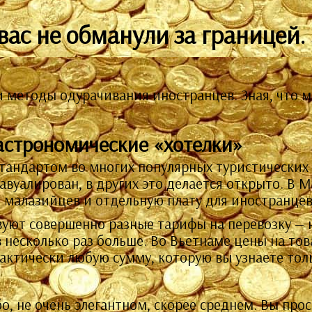
 вас не обманули за границей.
методы одурачивания иностранцев. Зная, что мо
астрономические «хотелки»
тандартом во многих популярных туристических 
авуалирован, в других это делается открыто. В 
 малазийцев и отдельную плату для иностранцев
вуют совершенно разные тарифы на перевозку — 
 несколько раз больше. Во Вьетнаме цены на тов
ктически любую сумму, которую вы узнаете толь
о, не очень элегантном, скорее среднем. Вы прос