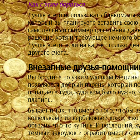
Как с этим бороться
Лучше всего использовать банкоматы в
который вы планируете вставить свою
самодельный скиммер для чтения данны
решение, хотя и требующее немного б
Лучше всего, если на карте столько де
другого счета.
Внезапные друзья-помощник
Вы бродите по узким улочкам Медины.
появляется добрый парень, который по
попадаете туда, куда вам было нужно, 
платить.
Бывает и так, что вместо того, чтобы 
кошельками из верблюжьей кожи, в кот
обязаны что-то купить. И последний, 
темный закоулок и ограбит вместе с п