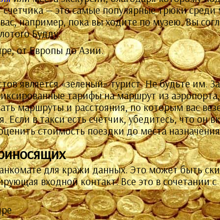
я счетчика — это самые популярные трюки среди
 вас, например, пока вы ходите по музею. Вы сог
олотого Будду.
ре, от Европы до Азии.
ов является «зеленый» турист. Не будьте им. За
фиксированные тарифы на маршрут из аэропорта,
ать маршруты и расстояния, по которым вас вез
Если в такси есть счетчик, убедитесь, что он в
оценить стоимость поездки до места назначения
приносящих
анкомате для кражи данных. Это может быть ск
рирующая входной контакт. Все это в сочетании 
ире