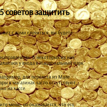
 5 советов защитить
жет с вами случиться, вы будете
направлениях. В некоторых из них
Малайзии у входа в Национальный парк
.
например, для перелета из Мале
ары в магазинах часто отсутствуют,
ко на кассе.
ите меню, но оказывается, что его