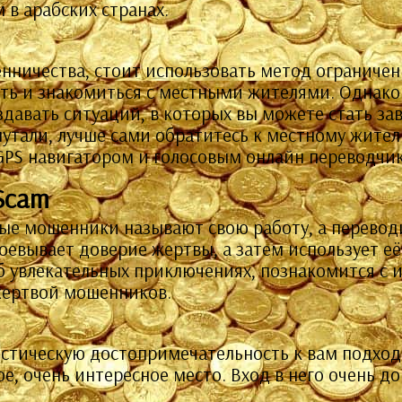
 в арабских странах.
енничества, стоит использовать метод ограничен
ить и знакомиться с местными жителями. Однако
оздавать ситуаций, в которых вы можете стать 
лутали, лучше сами обратитесь к местному жите
GPS навигатором и голосовым онлайн переводчи
Scam
ые мошенники называют свою работу, а перевод
оевывает доверие жертвы, а затем использует её,
об увлекательных приключениях, познакомится с
жертвой мошенников.
истическую достопримечательность к вам подход
ое, очень интересное место. Вход в него очень до