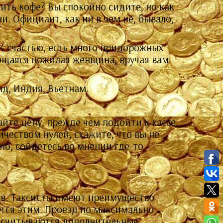
оить кофе? Вы спокойно сидите, но как
. Официант, как ни в чем не, бывало,
. К счастью, есть много придорожных
ающаяся пожилая женщина, вручая вам
нд, Индия, Вьетнам.
йте цену, прежде чем подойти к кассе,
чеством нулей, скажите, что вы не
но, сойдетесь во мнении где-то
тов. Таксисты имеют преимущество
ются этим. Проезд по максимально
одсчитываются дополнительные