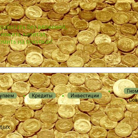
аработать без вложений,
ножить капитал,
омить на покупках!
Гно
упаем
Кредиты
Инвестиции
Сов
дых