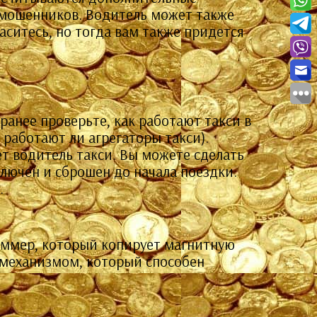
 мошенников. Водитель может также
ласитесь, но тогда вам также придется
ранее проверьте, как работают такси в
 работают ли агрегаторы такси).
ет водитель такси. Вы можете сделать
ключен и сброшен до начала поездки.
.
иммер, который копирует магнитную
с механизмом, который способен