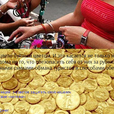
вело буйным цветом. И это касается не только 
ма не то, что обезопасить себя от них за рубеж
ными схемами обмана туристов и способами обез
аницей. 5 советов защитить свой кошелек
ские «хотелки»
денег