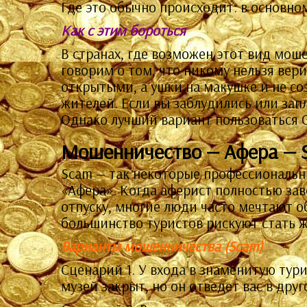
Где это обычно происходит: в основном
Как с этим бороться
В странах, где возможен этот вид мош
говорим о том, что никому нельзя вер
открытыми, а ушки на макушке и не с
жителей. Если вы заблудились или зап
Однако лучший вариант пользоваться 
Мошенничество — Афера — 
Scam — так некоторые профессиональн
«Афера». Когда аферист полностью зав
отпуску, многие люди часто мечтают 
большинство туристов рискуют стать 
Варианты мошенничества (Scam)
Сценарий 1. У входа в знаменитую тур
музей закрыт, но он отведет вас в друг