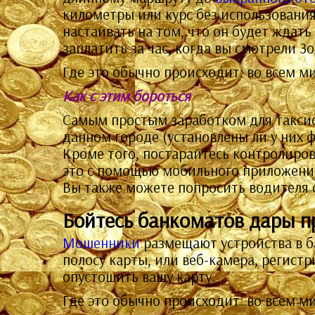
километры или курс без использовани
настаивать на том, что он будет ждать
заплатить за час, когда вы смотрели З
Где это обычно происходит: во всем ми
Как с этим бороться
Самым простым заработком для таксист
данном городе (установлены ли у них 
Кроме того, постарайтесь контролиров
это с помощью мобильного приложения. 
Вы также можете попросить водителя 
Бойтесь банкоматов дары 
Мошенники
размещают устройства в б
полосу карты, или веб-камера, регист
опустошить вашу карту.
Где это обычно происходит: во всем м