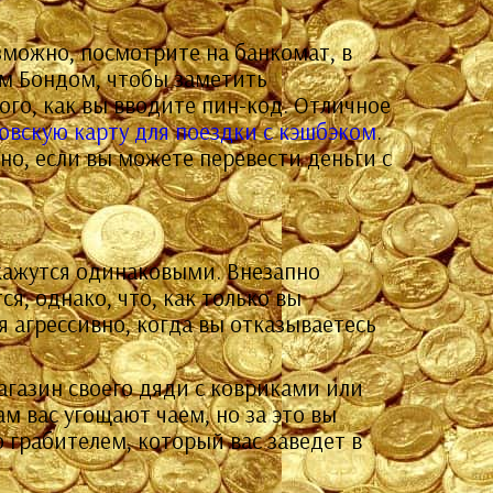
зможно, посмотрите на банкомат, в
ом Бондом, чтобы заметить
го, как вы вводите пин-код. Отличное
овскую карту для поездки с кэшбэком
.
бно, если вы можете перевести деньги с
кажутся одинаковыми. Внезапно
я, однако, что, как только вы
я агрессивно, когда вы отказываетесь
магазин своего дяди с ковриками или
м вас угощают чаем, но за это вы
 грабителем, который вас заведет в