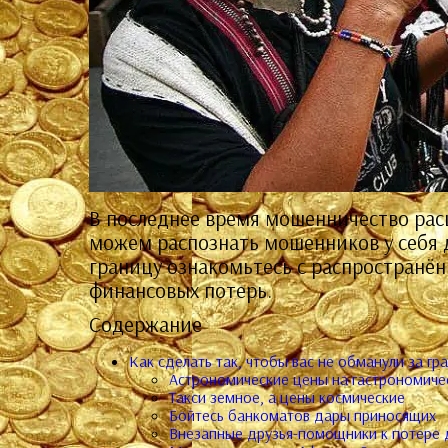
В последнее время мошенничество расц
можем распознать мошенников у себя до
границу ознакомьтесь с распространён
финансовых потерь.
Содержание
Как сделать так, чтобы вас не обманули за гр
Астрономические цены на гастрономиче
Такси земное, а цены космические
Бойтесь банкоматов дары приносящих
Внезапные друзья-помощники к потере 