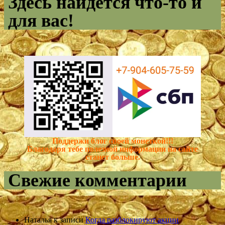
Здесь найдется что-то и
для вас!
Поддержи блог своей монеткой!!!
Благодаря тебе полезной информации на сайте
станет больше.
Свежие комментарии
Наталья
к записи
Когда разблокируют акции