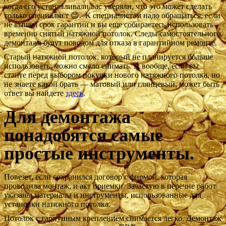
когда его устанавливали вас уверяли, что это может сделать
только специалист 😊. К специалистам надо обращаться, если
не вышел срок гарантии и вы еще собираетесь использовать
временно снятый натяжной потолок. Следы самостоятельного
демонтажа будут поводом для отказа в гарантийном ремонте.
Старый натяжной потолок, который не планируется больше
использовать, можно смело снимать. А вообще, если вы
стаите перед выбором покупки нового натяжного потолка, но
не знаете какой брать — матовый или глянцевый, может быть
ответ вы найдете
здесь
.
Для демонтажа
понадобятся самые
простые инструменты.
Повезет, если сохранился договор с фирмой, которая
проводила монтаж, и акт приемки. Зачастую в перечне работ
указаны материалы и инструменты, использованные для
установки натяжного потолка.
Потолок с гарпунным креплением снимается легко. Демонтаж