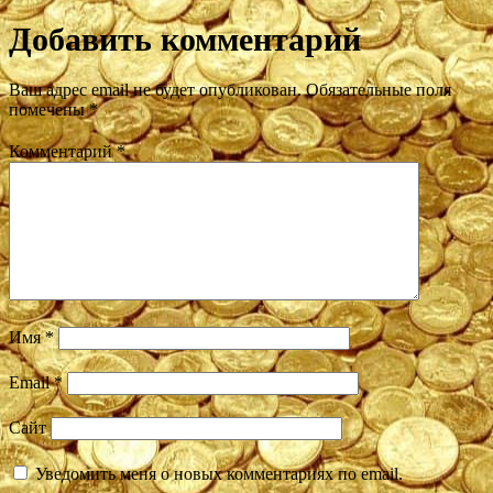
Добавить комментарий
Ваш адрес email не будет опубликован.
Обязательные поля
помечены
*
Комментарий
*
Имя
*
Email
*
Сайт
Уведомить меня о новых комментариях по email.