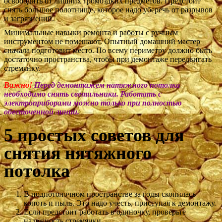
освободить от лишних громоздких предметов. Предстоит
снять большое полотнище, которое надо уберечь от разрывов
и загрязнений.
Минимальные навыки ремонта и работы с ручным
инструментом не помешают. Опытный домашний мастер
сначала подготовит место. По всему периметру должно быть
достаточно пространства, чтобы при демонтаже передвигать
стремянку.
Важно!
Перед демонтажем натяжного потолка
необходимо снять светильники. Работать с
электроприборами можно только при полностью
обесточенной линии.
5 простых советов для
снятия нятяжного
потолка
В подпотолочном пространстве за годы скопилась
копоть и пыль. Это надо учесть, приступая к демонтажу.
Если предстоит работать в одиночку, проверьте
надежность стремянки.