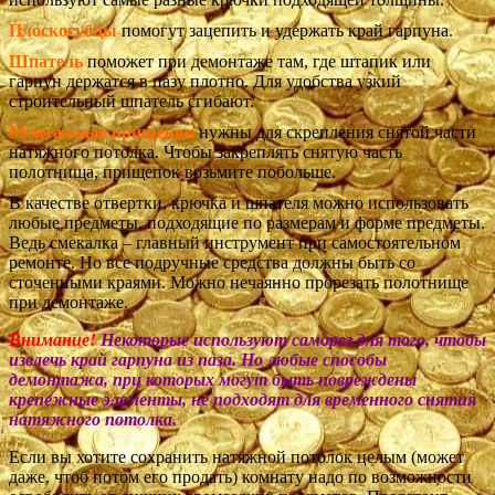
Плоскогубцы
помогут зацепить и удержать край гарпуна.
Шпатель
поможет при демонтаже там, где штапик или
гарпун держатся в пазу плотно. Для удобства узкий
строительный шпатель сгибают.
Монтажные прищепки
нужны для скрепления снятой части
натяжного потолка. Чтобы закреплять снятую часть
полотнища, прищепок возьмите побольше.
В качестве отвертки, крючка и шпателя можно использовать
любые предметы, подходящие по размерам и форме предметы.
Ведь смекалка – главный инструмент при самостоятельном
ремонте. Но все подручные средства должны быть со
сточенными краями. Можно нечаянно прорезать полотнище
при демонтаже.
Внимание!
Некоторые используют саморез для того, чтобы
извлечь край гарпуна из паза. Но любые способы
демонтажа, при которых могут быть повреждены
крепежные элементы, не подходят для временного снятия
натяжного потолка.
Если вы хотите сохранить натяжной потолок целым (может
даже, чтоб потом его продать) комнату надо по возможности