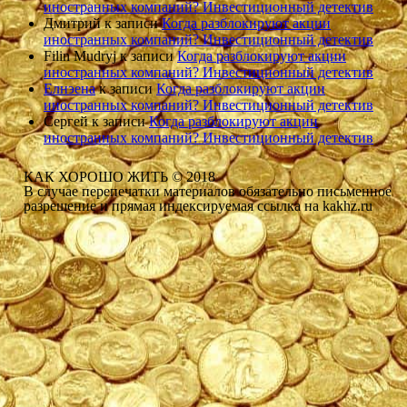
иностранных компаний? Инвестиционный детектив
Дмитрий
к записи
Когда разблокируют акции
иностранных компаний? Инвестиционный детектив
Filin Mudryj
к записи
Когда разблокируют акции
иностранных компаний? Инвестиционный детектив
Елнэена
к записи
Когда разблокируют акции
иностранных компаний? Инвестиционный детектив
Сергей
к записи
Когда разблокируют акции
иностранных компаний? Инвестиционный детектив
КАК ХОРОШО ЖИТЬ © 2018
В случае перепечатки материалов обязательно письменное
разрешение и прямая индексируемая ссылка на kakhz.ru