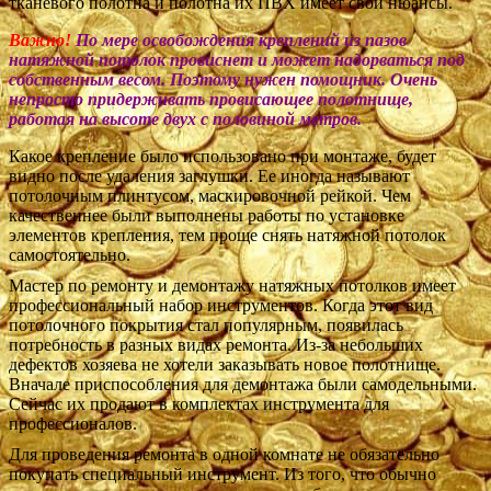
тканевого полотна и полотна их ПВХ имеет свои нюансы.
Важно!
По мере освобождения креплений из пазов
натяжной потолок провиснет и может надорваться под
собственным весом. Поэтому нужен помощник. Очень
непросто придерживать провисающее полотнище,
работая на высоте двух с половиной метров.
Какое крепление было использовано при монтаже, будет
видно после удаления заглушки. Ее иногда называют
потолочным плинтусом, маскировочной рейкой. Чем
качественнее были выполнены работы по установке
элементов крепления, тем проще снять натяжной потолок
самостоятельно.
Мастер по ремонту и демонтажу натяжных потолков имеет
профессиональный набор инструментов. Когда этот вид
потолочного покрытия стал популярным, появилась
потребность в разных видах ремонта. Из-за небольших
дефектов хозяева не хотели заказывать новое полотнище.
Вначале приспособления для демонтажа были самодельными.
Сейчас их продают в комплектах инструмента для
профессионалов.
Для проведения ремонта в одной комнате не обязательно
покупать специальный инструмент. Из того, что обычно