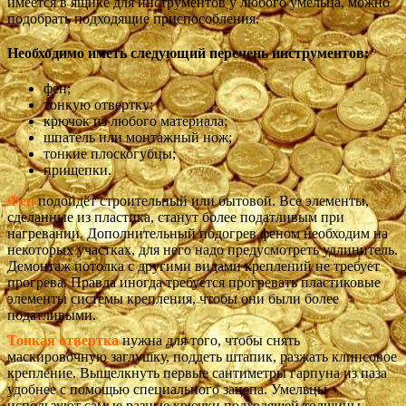
имеется в ящике для инструментов у любого умельца, можно
подобрать подходящие приспособления.
Необходимо иметь следующий перечень инструментов:
фен;
тонкую отвертку;
крючок из любого материала;
шпатель или монтажный нож;
тонкие плоскогубцы;
прищепки.
Фен
подойдёт строительный или бытовой. Все элементы,
сделанные из пластика, станут более податливым при
нагревании. Дополнительный подогрев феном необходим на
некоторых участках, для него надо предусмотреть удлинитель.
Демонтаж потолка с другими видами креплений не требует
прогрева. Правда иногда требуется прогревать пластиковые
элементы системы крепления, чтобы они были более
податливыми.
Тонкая отвертка
нужна для того, чтобы снять
маскировочную заглушку, поддеть штапик, разжать клипсовое
крепление. Выщелкнуть первые сантиметры гарпуна из паза
удобнее с помощью специального зацепа. Умельцы
используют самые разные крючки подходящей толщины.