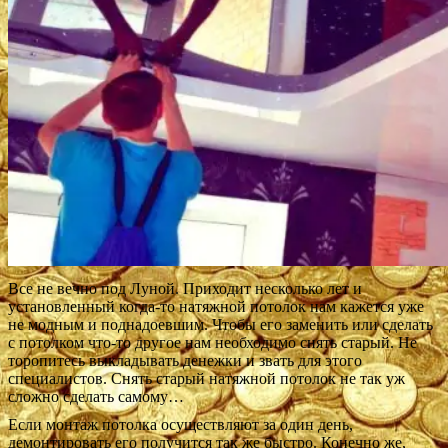
Все не вечно под Луной. Приходит несколько лет и
установленный когда-то натяжной потолок нам кажется уже
не модным и поднадоевшим. Чтобы его заменить или сделать
с потолком что-то другое нам необходимо снять старый. Не
торопитесь выкладывать денежки и звать для этого
специалистов. Снять старый натяжной потолок не так уж
сложно сделать самому…
Если монтаж потолка осуществляют за один день,
демонтировать его получится так же быстро. Конечно же,