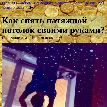
Главная
>
Экономия семейного бюджета
>
Полезные идеи для
жизни и дома
>
Дом
Как снять натяжной
потолок своими руками?
Последние изменения: 20 июля 2023