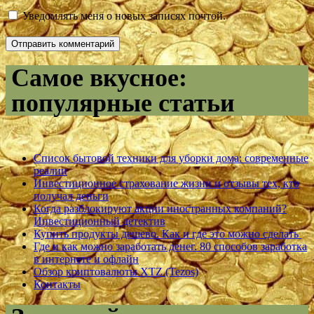
Уведомлять меня о новых записях почтой.
Самое вкусное:
популярные статьи
Список бытовой техники для уборки дома: современные
реалии
Инвестиционное страхование жизни и отзывы тех, кто
получал деньги
Когда разблокируют акции иностранных компаний?
Инвестиционный детектив
Купить продукты дешево. Как и где это можно сделать
Где и как можно заработать денег. 80 способов заработка
в интернете и офлайн
Обзор криптовалюты XTZ (Tezos)
Контакты