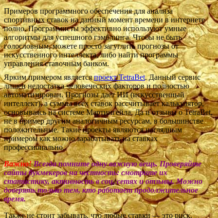
Примеров программного обеспечения для анализа
спортивных ставок на данный момент времени в интернете
полно. Программисты эффективно используют умные
алгоритмы для успешного гэмблинга. Чтобы не быть
голословным, можете просто загуглить прогнозы от
искусственного интеллекта, либо найти программы
управления ставочным банком.
Ярким примером является
проект TetraBet
. Данный сервис
лишен недостатка человеческих факторов и полностью
автоматизирован. Прогнозы дает ИИ (искусственный
интеллект), а суммы всех ставок рассчитывает калькулятор,
основываясь на системе Мартингейла. Да и отзывы о TetraBet,
не в пример другим аналогичным ресурсам, в большинстве
положительные. Такие проекты являются наглядным
примером как можно зарабатывать на ставках
профессионально.
Важно!
Всегда помните одну важную вещь. Проверяйте
сайты букмекеров на честность: смотрите их
статистику, активность в соц. сетях и отзывы. Можно
доверять только тем, кто работает продолжительное
время.
Также не стоит забывать, что любые ставки — это риск.