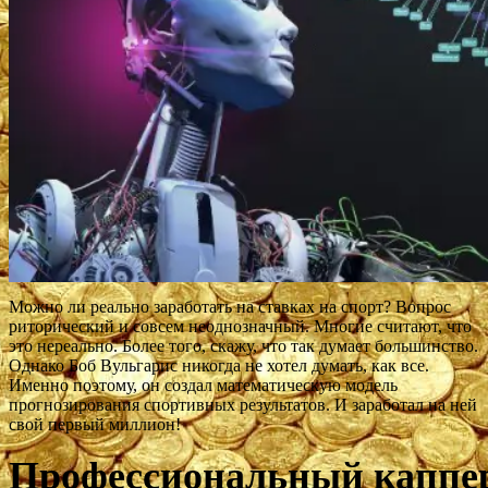
Можно ли реально заработать на ставках на спорт? Вопрос
риторический и совсем неоднозначный. Многие считают, что
это нереально. Более того, скажу, что так думает большинство.
Однако Боб Вульгарис никогда не хотел думать, как все.
Именно поэтому, он создал математическую модель
прогнозирования спортивных результатов. И заработал на ней
свой первый миллион!
Профессиональный каппер