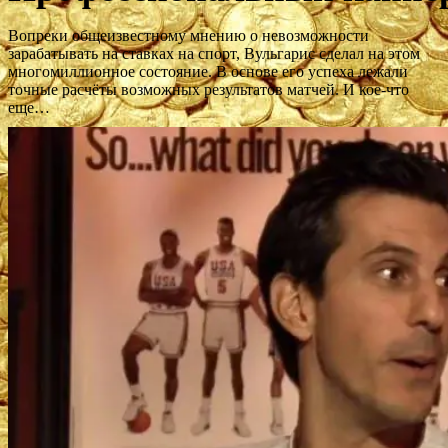
Вопреки общеизвестному мнению о невозможности
зарабатывать на ставках на спорт, Вульгарис сделал на этом
многомиллионное состояние. В основе его успеха лежали
точные расчёты возможных результатов матчей. И кое-что
еще…