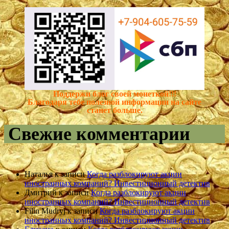
Поддержи блог своей монеткой!!!
Благодаря тебе полезной информации на сайте
станет больше.
Свежие комментарии
Наталья
к записи
Когда разблокируют акции
иностранных компаний? Инвестиционный детектив
Дмитрий
к записи
Когда разблокируют акции
иностранных компаний? Инвестиционный детектив
Filin Mudryj
к записи
Когда разблокируют акции
иностранных компаний? Инвестиционный детектив