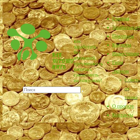
Перейти
к
З
содержимому
Главная
Зарабатывае
Покупаем
как
Кредиты
заработать
без
Инвестиции
КАК
вложений,
ХОРОШО
Гном
преумножить
ЖИТЬ
капитал,
Эконом
сэкономить
Совет
на покупках!
Искать
от
Найти
гнома
О проекте
Контакты