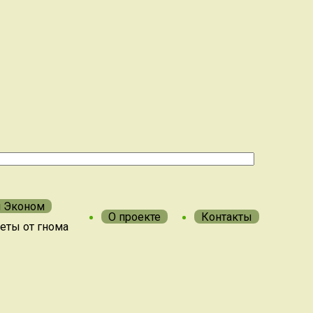
м Эконом
О проекте
Контакты
еты от гнома