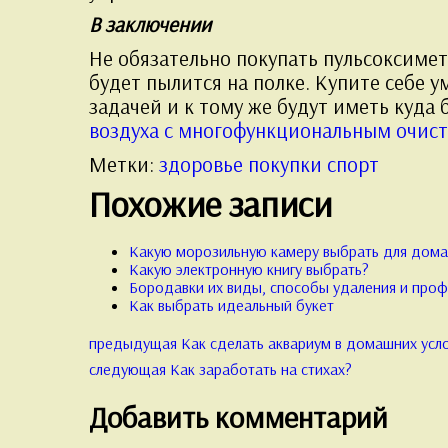
В заключении
Не обязательно покупать пульсоксимет
будет пылится на полке. Купите себе 
задачей и к тому же будут иметь куда 
воздуха с многофункциональным очист
Метки
Метки:
здоровье
покупки
спорт
Похожие записи
Какую морозильную камеру выбрать для дом
Какую электронную книгу выбрать?
Бородавки их виды, способы удаления и проф
Как выбрать идеальный букет
Предыдущая
предыдущая
Как сделать аквариум в домашних усл
Навигация
запись:
Следующая
следующая
Как заработать на стихах?
запись:
по
Добавить комментарий
записям