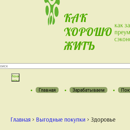
Перейти
к
КАК
содержимому
как з
ХОРОШО
преум
сэкон
ЖИТЬ
кать
йти
Меню
Закрыть
Главная
Зарабатываем
Пок
Главная
>
Выгодные покупки
>
Здоровье