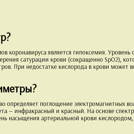
тр?
ов коронавируса является гипоксемия. Уровень
мерения сатурации крови (сокращенно SpO2), ко
ров. При недостатке кислорода в крови может во
симетры?
во определяет поглощение электромагнитных во
вета — инфракрасный и красный. На основе спек
ень насыщения артериальной крови кислородом, 