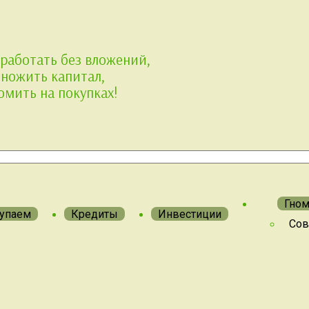
аработать без вложений,
ножить капитал,
омить на покупках!
Гно
упаем
Кредиты
Инвестиции
Сов