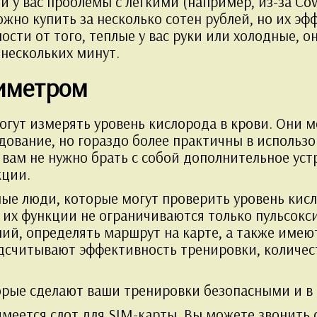
 у вас проблемы с легкими (например, из-за Cov
жно купить за несколько сотен рублей, но их эф
ости от того, теплые у вас руки или холодные, 
нескольких минут.
симетром
гут измерять уровень кислорода в крови. Они мо
ование, но гораздо более практичны в использо
 и вам не нужно брать с собой дополнительное ус
кции.
ные люди, которые могут проверить уровень кис
о их функции не ограничиваются только пульсок
ний, определять маршрут на карте, а также име
одсчитывают эффективность тренировки, количе
торые сделают ваши тренировки безопасными и в
имеется слот для SIM-карты. Вы можете звонить