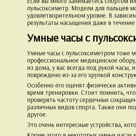
Если вы много занимаетесь спортом или
пульсоксиметр. Модели для пальцев мо
удовлетворительном уровне. В зависим
результаты насыщения даже в течение 
Умные часы с пульсок
Умные часы с пульсоксиметром тоже мо
профессиональное медицинское оборуд
из дома, у вас всегда под рукой часы,
повреждено из-за его хрупкой констру
Особенно его оценят физически актив
время тренировки. Стоит помнить, чт
проверять частоту сердечных сокраще
различных видов спорта. Также они п
другое.
Это очень интересные устройства, ко
Кроме этого в некоторых умных часах 